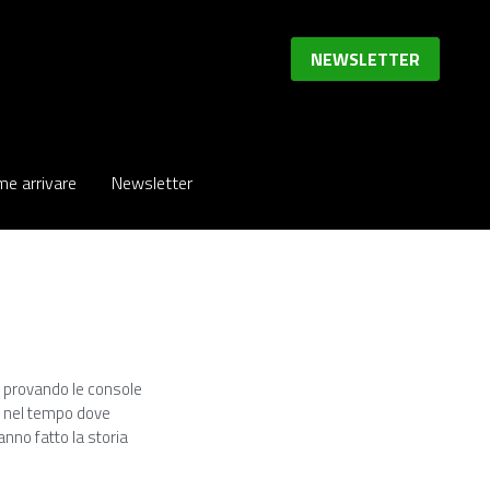
NEWSLETTER
NEWSLETTER
e arrivare
e arrivare
Newsletter
Newsletter
hi provando le console
io nel tempo dove
anno fatto la storia