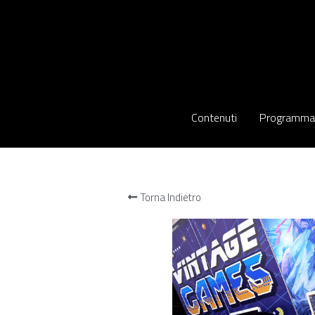
Contenuti
Contenuti
Programma
Programma
Torna Indietro