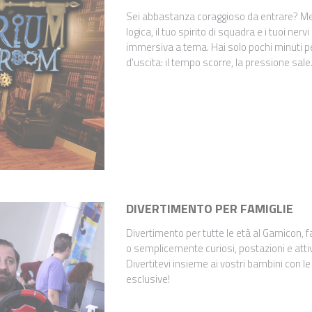
Sei abbastanza coraggioso da entrare? Mett
logica, il tuo spirito di squadra e i tuoi nerv
immersiva a tema. Hai solo pochi minuti pe
d'uscita: il tempo scorre, la pressione sale.
DIVERTIMENTO PER FAMIGLIE
Divertimento per tutte le età al Gamicon, fa
o semplicemente curiosi, postazioni e attivit
Divertitevi insieme ai vostri bambini con l
esclusive!