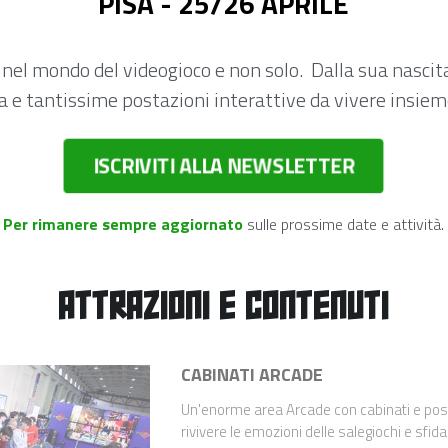
PISA - 25/26 APRILE
l mondo del videogioco e non solo.  Dalla sua nascita,
ca e tantissime postazioni interattive da vivere insieme
ISCRIVITI ALLA NEWSLETTER
Per rimanere sempre aggiornato
 sulle prossime date e attività.
ATTRAZIONI E CONTENUTI
CABINATI ARCADE
Un'enorme area Arcade con cabinati e post
rivivere le emozioni delle salegiochi e sfidar
all'ultimo hadouken!