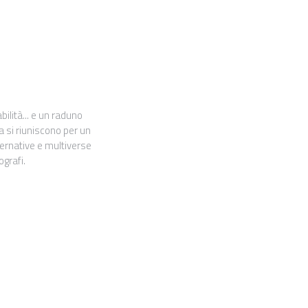
ilità... e un raduno
ra si riuniscono per un
ternative e multiverse
ografi.