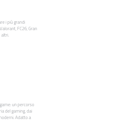
re i più grandi
 Valorant, FC26, Gran
altri.
ogame: un percorso
oria del gaming, dai
 moderni. Adatto a