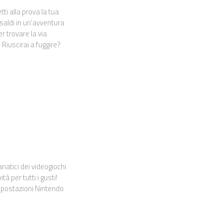
i alla prova la tua
i saldi in un'avventura
r trovare la via
 Riuscirai a fuggire?
natici dei videogiochi
à per tutti i gusti!
e postazioni Nintendo