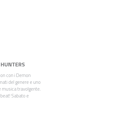
 HUNTERS
con con i Demon
nati del genere e uno
e musica travolgente.
o beat! Sabato e