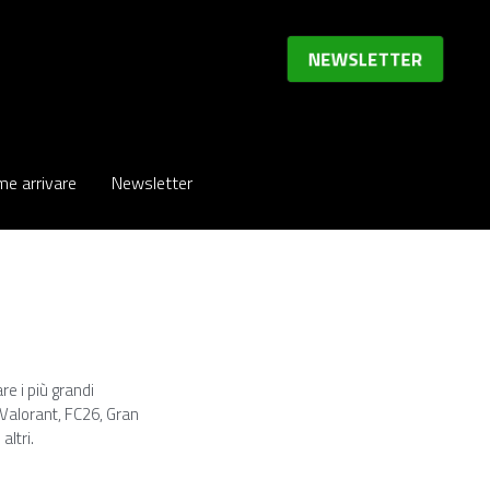
NEWSLETTER
NEWSLETTER
e arrivare
e arrivare
Newsletter
Newsletter
re i più grandi
 Valorant, FC26, Gran
altri.