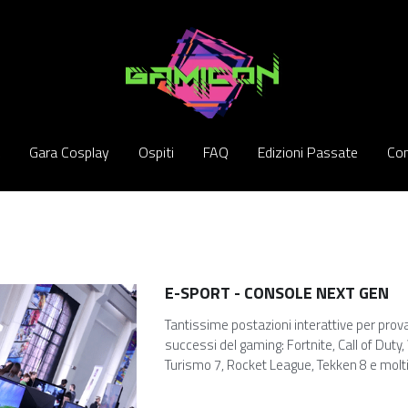
Gara Cosplay
Gara Cosplay
Ospiti
Ospiti
FAQ
FAQ
Edizioni Passate
Edizioni Passate
Com
Com
E-SPORT - CONSOLE NEXT GEN
Tantissime postazioni interattive per prova
successi del gaming: Fortnite, Call of Duty,
Turismo 7, Rocket League, Tekken 8 e molti 