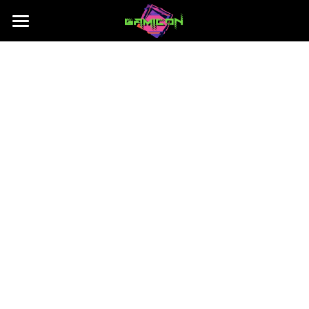
Contenuti
Programma
Gara Cosplay
Ospiti
FAQ
Edizioni Passate
Come arrivare
Newsletter